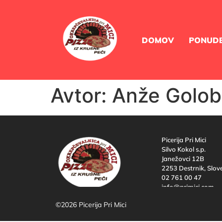
DOMOV
PONUD
Avtor:
Anže Golob
Picerija Pri Mici
Silvo Kokol s.p.
Janežovci 12B
2253 Destrnik, Slov
02 761 00 47
info@primici.com
©2026 Picerija Pri Mici