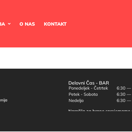
BA
O NAS
KONTAKT
Delovni Čas - BAR
Ponedeljek - Četrtek
6:30 —
Petek - Sobota
6:30 —
enija
Nedelja
6:30 —
Naročila za hrano sprejemamo 