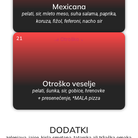
Mexicana
pelati, sir, mleto meso, suha salama, paprika,
koruza, fižol, feferoni, nacho sir
21
Otroško veselje
pelati, šunka, sir, gobice, hrenovke
+ presenečenje, *MALA pizza
DODATKI
zelenjava, jajce, kisla smetana, tatarska ali tržaška omaka,